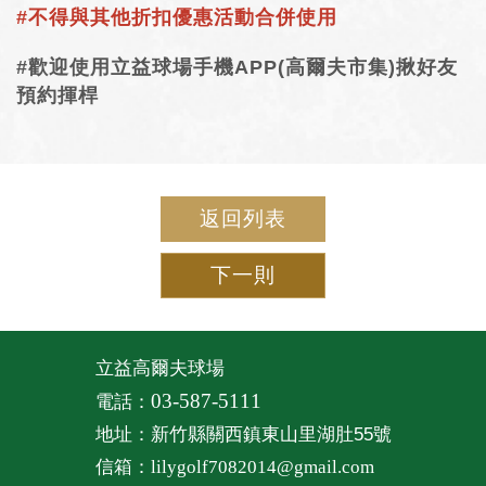
#不得與其他折扣優惠活動合併使用
#歡迎使用立益球場手機APP(高爾夫市集)揪好友
預約揮桿
返回列表
下一則
立益高爾夫球場
03-587-5111
電話：
地址：新竹縣關西鎮東山里湖肚55號
信箱：
lilygolf7082014@gmail.com