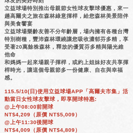
球友的美好時刻
立益球場特別推出母親節女性球友擊球優惠，來一
HOLE＃1~18 Guide
趟高爾夫之旅在森林綠意揮桿，給您森林美景陪伴
與美食饗宴
餐廳現場點餐
立益球場樂齡友善不分年齡層，場內擁有各種台灣
特別樹種，豐沛森林環繞讓您吸收濃郁芬多精，享
FINE CUISINE
受著20萬餘株森林，釋放的優質芬多精與陽光維
Lily Golf 簡介
他命
和媽媽一起來場親子揮桿，或約上姐妹好友共享揮
語言選單
桿時光，讓這個母親節多一份健康、自在與幸福
感。
115.5/10(日)使用立益球場APP「高爾夫市集」活
動當日女性球友擊球，即享開球特惠:
@上午08:00前開球
NT$4,209（原價 NT$5,009）
@上午11:30後開球
NT$4,009（原價 NT$4,809）