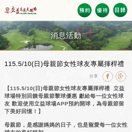
會員登錄
消息活動
電子優惠券 Coupon
115.5/10(日)母親節女性球友專屬揮桿禮
立益會員卡友專區
分享
Course Layout 全區圖
【115.5/10(日)母親節女性球友專屬揮桿禮 立益
球場特別回饋母親節擊球優惠 獻給每一位女性球
擊球與餐飲活動預約
友 歡迎使用立益球場APP預約開球，為母親節留
下美好回憶！】
GOLF BOOKING
News 優惠活動
母親節，是感謝媽媽的日子，也是寵愛每一位女性