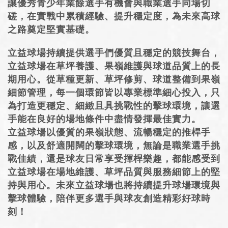
讓優秀青少年業餘選手有機會與職業選手同場切
磋，在實戰中累積經驗、提升穩定度，為未來高球
之路奠定堅實基礎。
立益球場持續提供選手們優質且穩定的競技舞台，
立益球場在草坪養護、果嶺維護與球道品質上的長
期用心。從草種更新、草坪修剪、球道整備到果嶺
細節管理，每一個環節皆以專業標準細心投入，只
為打造更穩定、細緻且具挑戰性的擊球環境，讓選
手能在良好的場地條件中盡情發揮最佳實力。
立益球場以優質的果嶺狀態、流暢穩定的推桿手
感，以及舒適開闊的擊球環境，無論是職業選手挑
戰佳績，還是球友日常享受揮桿樂趣，都能感受到
立益球場在場地維護、草坪品質與服務細節上的堅
持與用心。未來立益球場也將持續提升球場環境與
擊球體驗，陪伴更多選手與球友創造精彩好球時
刻！