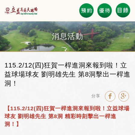
會員登錄
消息活動
電子優惠券 Coupon
115.2/12(四)狂賀一桿進洞來報到啦！立
立益會員卡友專區
益球場球友 劉明雄先生 第8洞擊出一桿進
洞！
Course Layout 全區圖
分享
擊球與餐飲活動預約
【115.2/12(四)狂賀一桿進洞來報到啦！立益球場
GOLF BOOKING
球友 劉明雄先生 第8洞 精彩時刻擊出一桿進
洞！】
News 優惠活動