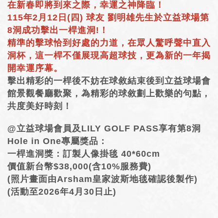
在新春即將到來之際，幸運之神降臨！
HOLE＃1~18 Guide
115年2月12日(四) 球友 劉明雄先生於立益球場第
8洞成功擊出一桿進洞!！
精準的擊球恰到好處的力道，在眾人驚呼聲中直入
餐廳現場點餐
洞杯，這一桿不僅展現高超球技，更為新的一年揭
FINE CUISINE
開幸運序幕。
擊出精彩的一桿後不妨在球敘結束後到立益球場會
Lily Golf 簡介
館景觀餐廳歡聚，為精彩的球敘劃上歡樂的句點，
共度美好時刻！
語言選單
@立益球場會員及LILY GOLF PASS享有第8洞
Hole in One專屬獎品：
一桿進洞獎：訂製人像掛毯 40*60cm
價值新台幣$38,000(含10%服務費)
(照片畫面由Arsham皇家波斯地毯確認後製作)
(活動至2026年4月30日止)