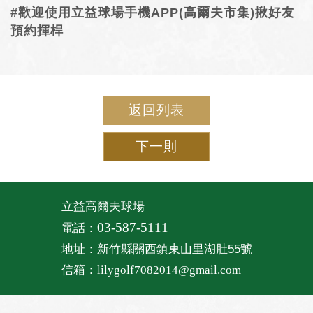
#歡迎使用立益球場手機APP(高爾夫市集)揪好友
預約揮桿
返回列表
下一則
立益高爾夫球場
03-587-5111
電話：
地址：新竹縣關西鎮東山里湖肚55號
信箱：
lilygolf7082014@gmail.com