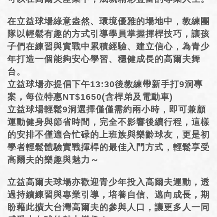
在立益球場綠意盎然、環境優雅的場地中，教練團
隊以輕鬆有趣的方式引導學員掌握揮桿技巧，讓孩
子們在練習與實戰中累積經驗、建立信心，為青少
年打造一個能夠安心學習、穩健成長的高爾夫舞
台。
立益球場亦提倡下午13:30後教練帶新手打9洞專
案，每位特惠NT$1650(含桿弟及電動車)
立益球場輕鬆9洞選擇僅僅需約兩小時，即可兼顧
運動健身與節省時間，完全不影響後續行程，這樣
的安排不僅適合忙碌的上班族與樂齡球友，更是初
學者輕鬆體驗實戰揮桿的最佳入門方式，輕鬆享受
高爾夫的樂趣與魅力～
立益高爾夫球場亦歡迎青少年投入高爾夫運動，透
過持續練習與專業引導，培養自信、邁向成長，期
盼藉此擴大台灣高爾夫的參與人口，讓更多人一同