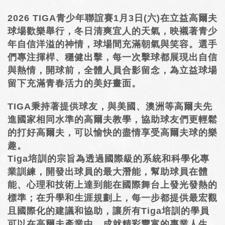
HOLE＃1~18 Guide
2026 TIGA青少年聯誼賽1月3日(六)在立益高爾夫
球場歡樂舉行，冬日清爽宜人的天氣，映襯著青少
年自信洋溢的神情，球場間充滿朝氣與笑容。選手
餐廳現場點餐
們專注揮桿、穩健出擊，每一次擊球都展現出自信
FINE CUISINE
與熱情，開球前，全體人員合影留念，為立益球場
留下充滿青春活力的美好畫面。
Lily Golf 簡介
TIGA秉持著提供球友，與美國、澳洲等高爾夫先
語言選單
進國家相同水準的高爾夫教學，協助球友們更輕鬆
的打好高爾夫，可以愉快的盡情享受高爾夫球的樂
趣。
Tiga培訓的宗旨為透過國際級的系統和科學化專
業訓練，開發出球員的最大潛能，幫助球員在體
能、心理和技術上達到能在國際舞台上發光發熱的
標準；在升學和生涯規劃上，每一步都提供最宏觀
且國際化的建議和協助，讓所有Tiga培訓的學員
可以在高爾夫產業中，成就精彩豐富的專業人生。