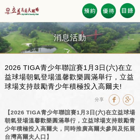
會員登錄
消息活動
電子優惠券 Coupon
2026 TIGA青少年聯誼賽1月3日(六)在立
立益會員卡友專區
益球場朝氣登場溫馨歡樂圓滿舉行，立益
球場支持鼓勵青少年積極投入高爾夫!
Course Layout 全區圖
分享
擊球與餐飲活動預約
【2026 TIGA青少年聯誼賽1月3日(六)在立益球場
GOLF BOOKING
朝氣登場溫馨歡樂圓滿舉行，立益球場支持鼓勵青
少年積極投入高爾夫，同時推廣高爾夫參與及拓展
News 優惠活動
台灣高爾夫人口】