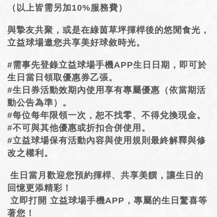
（以上皆需另加10%服務費）
與摯友共聚，或是在綠茵草坪揮桿後的悠閒食光，
立益球場邀您共享美好球敘時光。
#需事先登錄立益球場手機APP生日日期，即可於
生日當日領取優惠券乙張。
#生日券活動效期內使用享有專屬優惠（依當期活
動公告為準）。
#每位每年限領一次，恕不找零、不得兌換現金。
#不可與其他優惠或折扣合併使用。
#立益球場保有活動內容與使用規則最終解釋與修
改之權利。
生日當月歡迎您預約揮桿、共享美饌，讓生日的
回憶更添精彩！
立即打開 立益球場手機APP，專屬的生日驚喜等
著您！