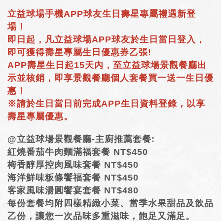
立益球場手機APP球友生日壽星專屬禮遇新登
HOLE＃1~18 Guide
場！
即日起，凡立益球場APP球友於生日當日登入，
餐廳現場點餐
即可獲得壽星專屬生日優惠券乙張!
APP壽星生日起15天內，至立益球場景觀餐廳出
FINE CUISINE
示並核銷，即享景觀餐廳個人套餐買一送一生日優
Lily Golf 簡介
惠！
※請於生日當日前完成APP生日資料登錄，以享
語言選單
壽星專屬優惠。
@立益球場景觀餐廳-主廚推薦套餐:
紅燒番茄牛肉麵滿福套餐 NT$450
梅香醇厚控肉風味套餐 NT$450
海洋鮮味粄條饗福套餐 NT$450
客家風味湯圓饗宴套餐 NT$480
每份套餐均附四樣精緻小菜、當季水果甜品及飲品
乙份，讓您一次品味多重滋味，飽足又滿足。