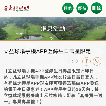
會員登錄
消息活動
電子優惠券 Coupon
立益球場手機APP登錄生日壽星限定
立益會員卡友專區
分享
Course Layout 全區圖
【立益球場手機APP登錄生日壽星限定@即日
起，凡立益球場手機APP球友於生日當日登入，
擊球與餐飲活動預約
有登錄之壽星APP球友即可獲得乙張由APP發送
的電子生日優惠券！APP壽星生日起15天內，於
GOLF BOOKING
立益球場景觀餐廳出示並核銷，即享「套餐買一送
News 優惠活動
一」專屬壽星禮！】